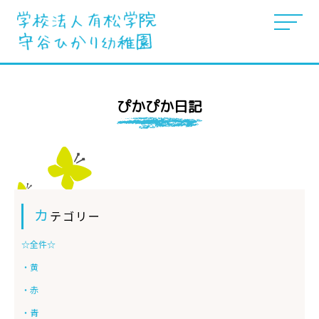
ぴかぴか日記
カ
テゴリー
☆全件☆
・黄
・赤
・青