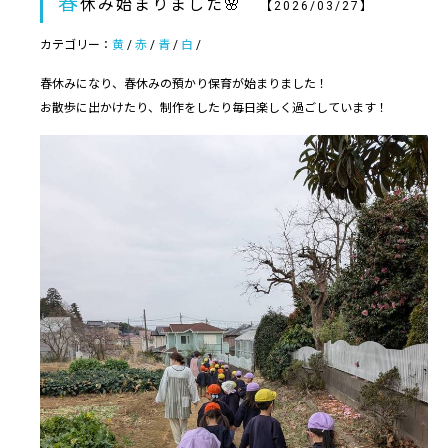
春
休み始まりました🌸
【2026/03/27】
カテゴリー：
黄
/
赤
/
青
/
白
/
春休みになり、春休みの預かり保育が始まりました！
お散歩に出かけたり、制作をしたり毎日楽しく過ごしています！