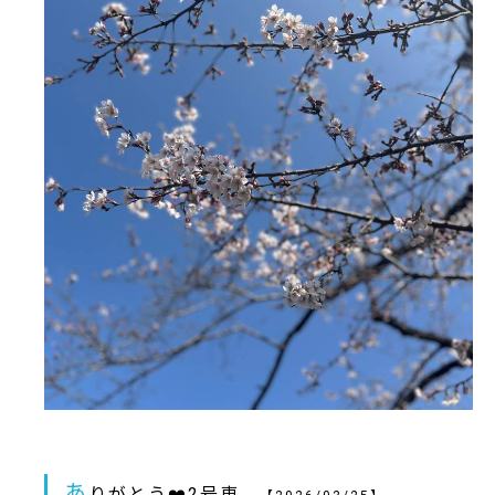
あ
りがとう❤️2号車