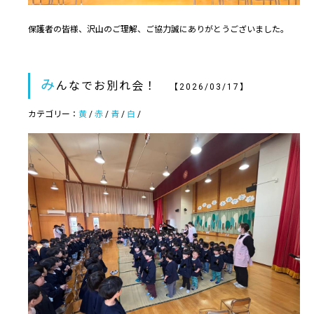
保護者の皆様、沢山のご理解、ご協力誠にありがとうございました。
み
んなでお別れ会！
【2026/03/17】
カテゴリー：
黄
/
赤
/
青
/
白
/