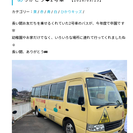
【2026/03/25】
カテゴリー：
黄
/
赤
/
青
/
白
/
ひかりキッズ
/
長い間お友だちを乗せるくれていた2号車のバスが、今年度で卒園です
🌸
幼稚園やお家だけでなく、いろいろな場所に連れて行ってくれましたね
☺️
長い間、ありがとう🚌