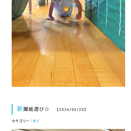
新
聞紙遊び☆
【2026/06/25】
カテゴリー：
赤
/