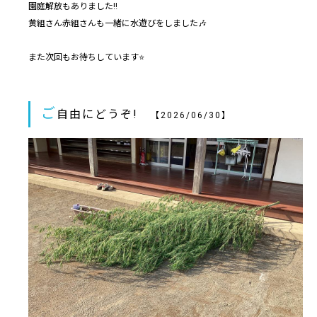
園庭解放もありました‼️
黄組さん赤組さんも一緒に水遊びをしました🎶
また次回もお待ちしています⭐️
ご
自由にどうぞ!
【2026/06/30】