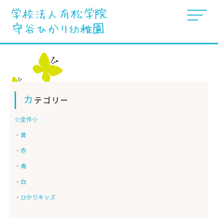
ぴかぴか日記
カ
テゴリー
☆全件☆
・黄
・赤
・青
・白
・ひかりキッズ