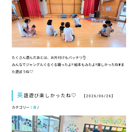
たくさん遊んだあとは、お片付けもバッチリ👌
みんなでジャングルぐるぐる踊ったよ‼️ 絵本もみたよ‼️楽しかったね❣️ま
た遊ぼうね♡
英
語遊び楽しかったね♡
【2026/06/26】
カテゴリー：
黄
/