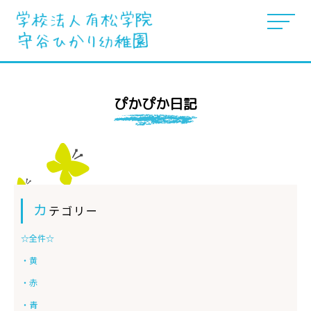
ぴかぴか日記
カ
テゴリー
☆全件☆
・黄
・赤
・青