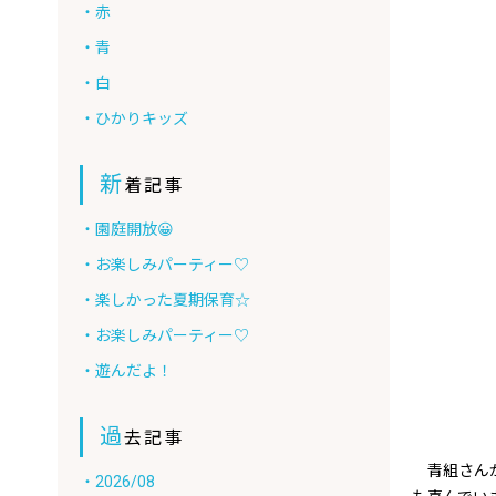
・赤
・青
・白
・ひかりキッズ
新
着記事
・園庭開放😀
・お楽しみパーティー♡
・楽しかった夏期保育☆
・お楽しみパーティー♡
・遊んだよ！
過
去記事
青組さんが
・2026/08