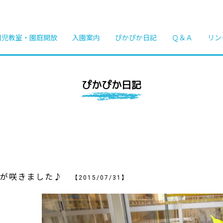
園児教室・園庭開放
入園案内
ぴかぴか日記
Ｑ＆Ａ
リン
ぴかぴか日記
葵が咲きました♪
【2015/07/31】