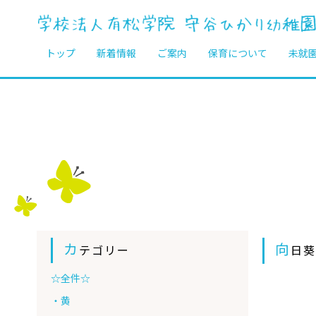
トップ
新着情報
ご案内
保育について
未就
カ
向
テゴリー
日
☆全件☆
・黄